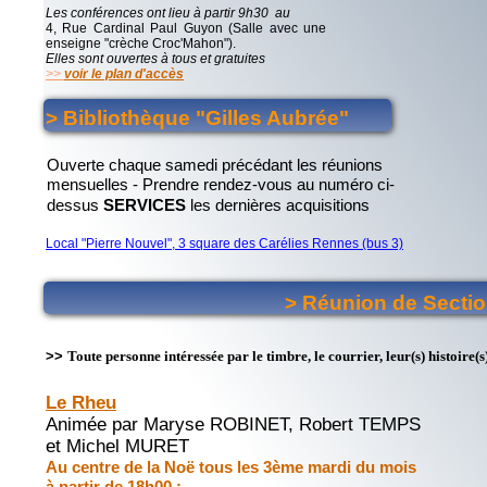
Les conférences ont lieu à partir 9h30 au
réservé à ses adhérents.
4, Rue Cardinal Paul Guyon (Salle avec une
RENSEIGNEMENTS
:
enseigne "crèche Croc'Mahon").
Elles sont ouvertes à tous et gratuites
>>
voir le plan d'accès
"TEL 06 66 33 16 48 "
> Bibliothèque "Gilles Aubrée"
Ouverte chaque samedi précédant les réunions
mensuelles - Prendre rendez-vous au numéro ci-
dessus
SERVICES
les dernières acquisitions
Local "Pierre Nouvel", 3 square des Carélies Rennes (bus 3)
> Réunion de Secti
>>
Toute personne intéressée par le timbre, le courrier, leur(s) histoire(s)
Le Rheu
Animée par Maryse ROBINET, Robert TEMPS
et Michel MURET
Au centre de la Noë tous les 3ème mardi du mois
à partir de 18h00 :