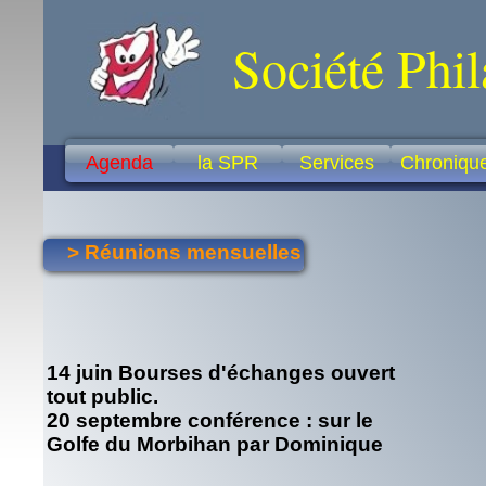
Société Phi
Agenda
la SPR
Services
Chroniqu
> Réunions mensuelles
14 juin Bourses d'échanges ouvert
tout public.
20 septembre conférence : sur le
Golfe du Morbihan par Dominique
LEROUX.
11 octobre la 114éme AG et AGE